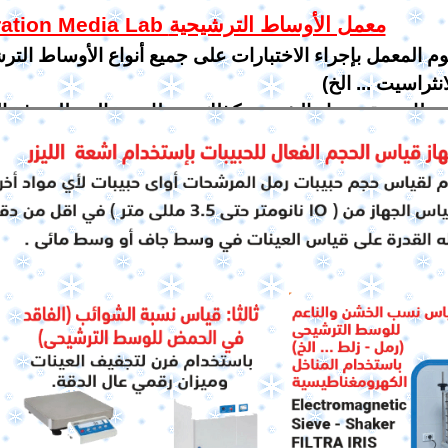
Filtration Media Lab معمل الأوساط الترشيحية
وم المعمل بإجراء الاختبارات على جميع أنواع الأوساط الترش
انثراسيت ... الخ)
حطات تنقية مياه الشرب وكذلك محطات معالجة للصرف 
واض التجفيف)