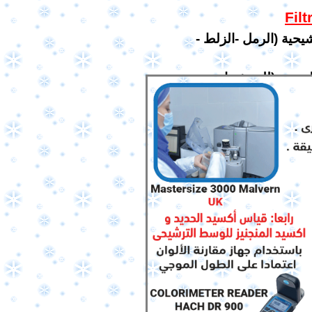
يحية (الرمل -الزلط -
الصحي (للمرشحات