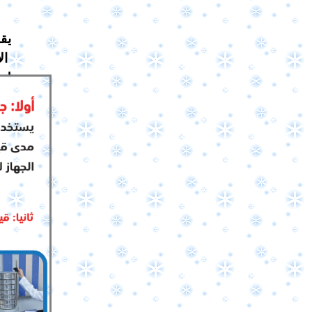
يق
ـ
ال
لم
ـ
اح