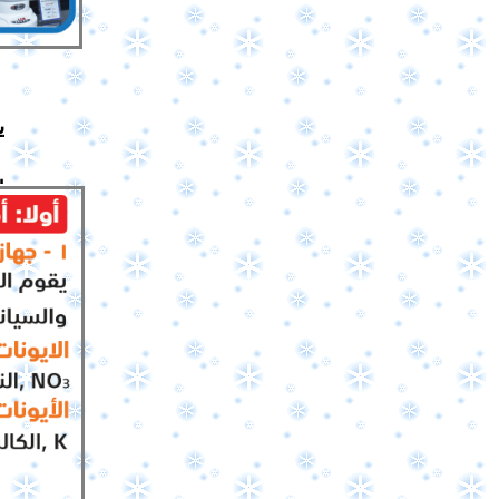
ي
تري
التكنولو